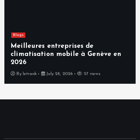
n
Blogs
Meilleures entreprises de
climatisation mobile à Genève en
2026
By
letrank
July 28, 2026
57 views