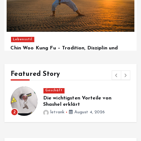
Lebensstil
Chin Woo Kung Fu – Tradition, Disziplin und
Freude an der Bewegung
August 6, 2026
Featured Story
Blogs
Meilleures entreprises de climatisation mobile à
M
Genève en 2026
letrank
July 28, 2026