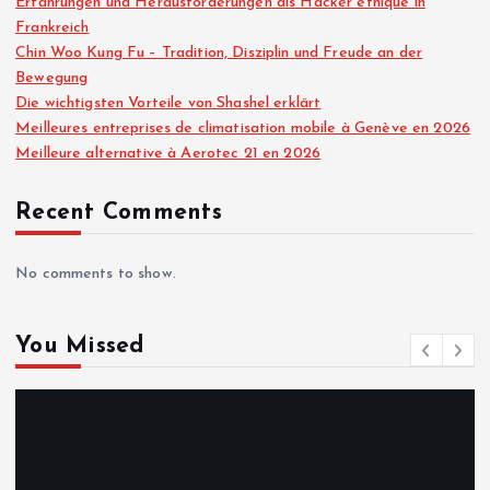
Erfahrungen und Herausforderungen als Hacker éthique in
Frankreich
p
Chin Woo Kung Fu – Tradition, Disziplin und Freude an der
Bewegung
a
Die wichtigsten Vorteile von Shashel erklärt
Meilleures entreprises de climatisation mobile à Genève en 2026
g
Meilleure alternative à Aerotec 21 en 2026
i
Recent Comments
n
No comments to show.
a
You Missed
t
i
o