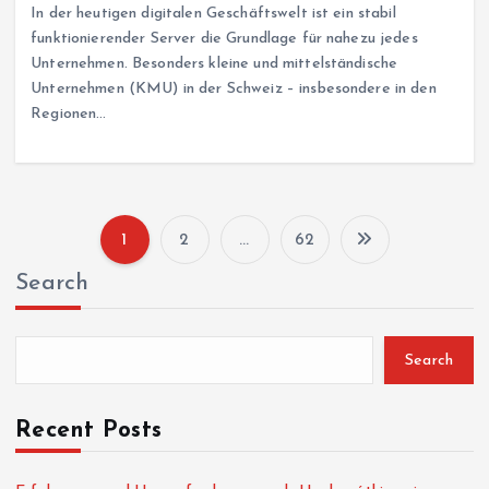
In der heutigen digitalen Geschäftswelt ist ein stabil
funktionierender Server die Grundlage für nahezu jedes
Unternehmen. Besonders kleine und mittelständische
Unternehmen (KMU) in der Schweiz – insbesondere in den
Regionen…
1
2
…
62
P
Search
o
s
Search
t
Recent Posts
s