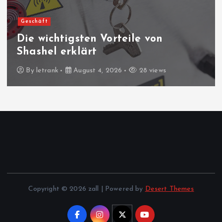
Geschäft
Die wichtigsten Vorteile von
Shashel erklärt
By
letrank
August 4, 2026
28 views
Copyright © 2026 zall | Powered by
Desert Themes