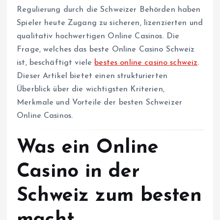
Regulierung durch die Schweizer Behörden haben
Spieler heute Zugang zu sicheren, lizenzierten und
qualitativ hochwertigen Online Casinos. Die
Frage, welches das beste Online Casino Schweiz
ist, beschäftigt viele
bestes online casino schweiz
.
Dieser Artikel bietet einen strukturierten
Überblick über die wichtigsten Kriterien,
Merkmale und Vorteile der besten Schweizer
Online Casinos.
Was ein Online
Casino in der
Schweiz zum besten