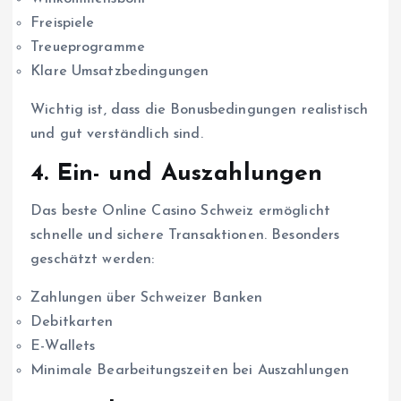
Freispiele
Treueprogramme
Klare Umsatzbedingungen
Wichtig ist, dass die Bonusbedingungen realistisch
und gut verständlich sind.
4. Ein- und Auszahlungen
Das beste Online Casino Schweiz ermöglicht
schnelle und sichere Transaktionen. Besonders
geschätzt werden:
Zahlungen über Schweizer Banken
Debitkarten
E-Wallets
Minimale Bearbeitungszeiten bei Auszahlungen