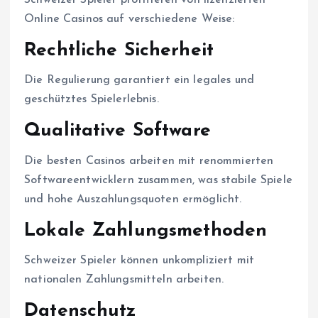
Online Casinos auf verschiedene Weise:
Rechtliche Sicherheit
Die Regulierung garantiert ein legales und
geschütztes Spielerlebnis.
Qualitative Software
Die besten Casinos arbeiten mit renommierten
Softwareentwicklern zusammen, was stabile Spiele
und hohe Auszahlungsquoten ermöglicht.
Lokale Zahlungsmethoden
Schweizer Spieler können unkompliziert mit
nationalen Zahlungsmitteln arbeiten.
Datenschutz