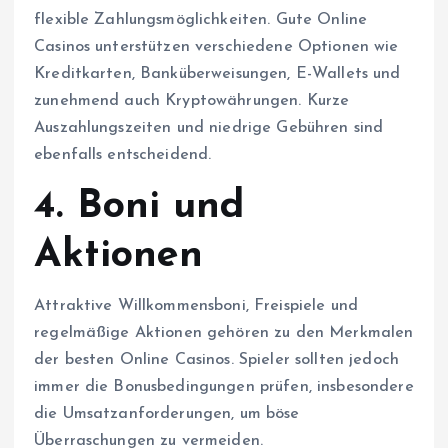
flexible Zahlungsmöglichkeiten. Gute Online
Casinos unterstützen verschiedene Optionen wie
Kreditkarten, Banküberweisungen, E-Wallets und
zunehmend auch Kryptowährungen. Kurze
Auszahlungszeiten und niedrige Gebühren sind
ebenfalls entscheidend.
4. Boni und
Aktionen
Attraktive Willkommensboni, Freispiele und
regelmäßige Aktionen gehören zu den Merkmalen
der besten Online Casinos. Spieler sollten jedoch
immer die Bonusbedingungen prüfen, insbesondere
die Umsatzanforderungen, um böse
Überraschungen zu vermeiden.