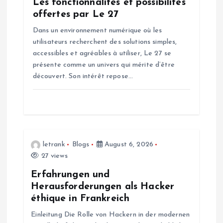
Les fonctionnalités et possibilités
offertes par Le 27
n
Dans un environnement numérique où les
utilisateurs recherchent des solutions simples,
accessibles et agréables à utiliser, Le 27 se
présente comme un univers qui mérite d’être
découvert. Son intérêt repose…
letrank
Blogs
August 6, 2026
27 views
Erfahrungen und
Herausforderungen als Hacker
éthique in Frankreich
Einleitung Die Rolle von Hackern in der modernen