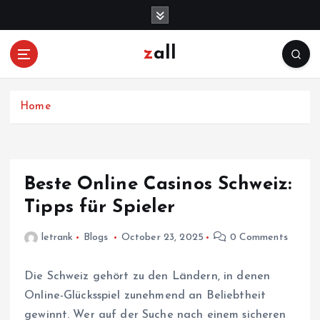
S
k
i
zall
p
t
o
c
Home
o
n
t
e
Beste Online Casinos Schweiz:
n
Tipps für Spieler
t
letrank
Blogs
October 23, 2025
0 Comments
Die Schweiz gehört zu den Ländern, in denen
Online-Glücksspiel zunehmend an Beliebtheit
gewinnt. Wer auf der Suche nach einem sicheren