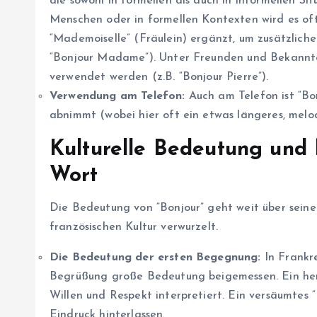
die sowohl in formellen als auch in informellen S
Menschen oder in formellen Kontexten wird es of
“Mademoiselle” (Fräulein) ergänzt, um zusätzliche
“Bonjour Madame”). Unter Freunden und Bekannt
verwendet werden (z.B. “Bonjour Pierre”).
Verwendung am Telefon:
Auch am Telefon ist “Bo
abnimmt (wobei hier oft ein etwas längeres, melod
Kulturelle Bedeutung und 
Wort
Die Bedeutung von “Bonjour” geht weit über seine 
französischen Kultur verwurzelt.
Die Bedeutung der ersten Begegnung:
In Frankr
Begrüßung große Bedeutung beigemessen. Ein herz
Willen und Respekt interpretiert. Ein versäumtes
Eindruck hinterlassen.