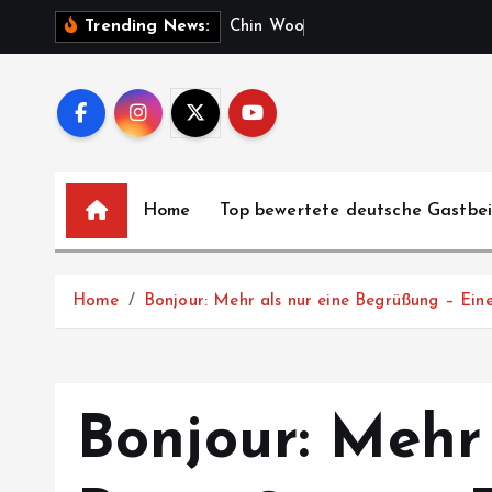
S
C
h
i
n
W
o
o
K
u
n
g
Trending News:
k
i
p
t
o
c
Home
Top bewertete deutsche Gastbe
o
n
t
Home
Bonjour: Mehr als nur eine Begrüßung – Eine
e
n
t
Bonjour: Mehr 