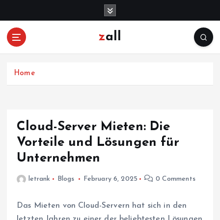
S
k
i
zall
p
t
o
c
Home
o
n
t
e
Cloud-Server Mieten: Die
n
Vorteile und Lösungen für
t
Unternehmen
letrank
Blogs
February 6, 2025
0 Comments
Das Mieten von Cloud-Servern hat sich in den
letzten Jahren zu einer der beliebtesten Lösungen