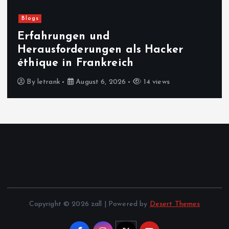
Lebensstil
Chin Woo Kung Fu – Tradition,
Disziplin und Freude an der
Bewegung
By
letrank
August 6, 2026
19 views
Copyright © 2026 zall | Powered by
Desert Themes