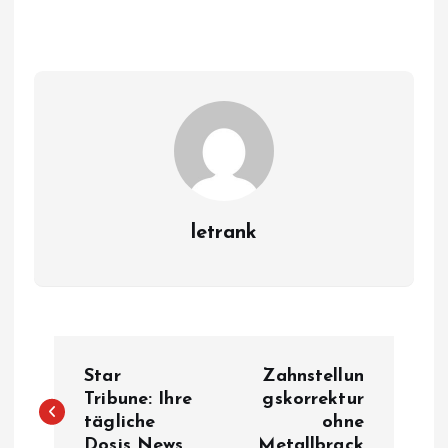
letrank
P
Star
Zahnstellun
o
Tribune: Ihre
gskorrektur
tägliche
ohne
Dosis News
Metallbrack