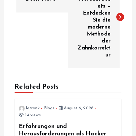
s
ets –
Entdecken
t
Sie die
moderne
n
Methode
der
a
Zahnkorrekt
ur
v
i
Related Posts
g
a
letrank
Blogs
August 6, 2026
14 views
t
Erfahrungen und
Herausforderungen als Hacker