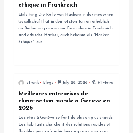
i
éthique in Frankreich
o
Einleitung Die Rolle von Hackern in der modernen
Gesellschaft hat in den letzten Jahren erheblich
n
an Bedeutung gewonnen. Besonders in Frankreich
sind ethische Hacker, auch bekannt als “Hacker
éthique”, aus…
letrank
Blogs
July 28, 2026
61 views
Meilleures entreprises de
climatisation mobile à Genève en
2026
Les étés à Genève se font de plus en plus chauds.
Les habitants cherchent des solutions rapides et
flexibles pour rafraîchir leurs espaces sans gros