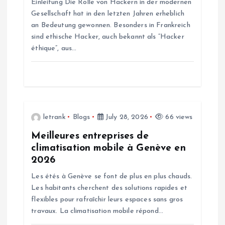
Einleitung Die Rolle von Hackern in der modernen
Gesellschaft hat in den letzten Jahren erheblich
i
an Bedeutung gewonnen. Besonders in Frankreich
sind ethische Hacker, auch bekannt als “Hacker
o
éthique”, aus…
n
letrank
Blogs
July 28, 2026
66 views
Meilleures entreprises de
climatisation mobile à Genève en
2026
Les étés à Genève se font de plus en plus chauds.
Les habitants cherchent des solutions rapides et
flexibles pour rafraîchir leurs espaces sans gros
travaux. La climatisation mobile répond…