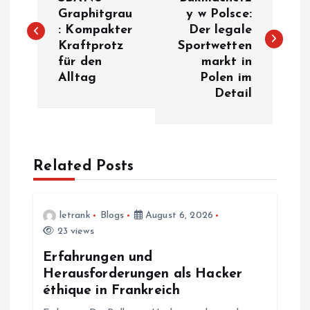
o
Graphitgrau
y w Polsce:
: Kompakter
Der legale
s
Kraftprotz
Sportwetten
für den
markt in
t
Alltag
Polen im
Detail
n
a
Related Posts
v
i
letrank
Blogs
August 6, 2026
23 views
g
Erfahrungen und
a
Herausforderungen als Hacker
éthique in Frankreich
t