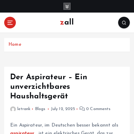
S
k
i
zall
p
t
o
c
Home
o
n
t
e
Der Aspirateur – Ein
n
unverzichtbares
t
Haushaltsgerät
letrank
Blogs
July 12, 2025
0 Comments
Ein Aspirateur, im Deutschen besser bekannt als
aspirateur
, ist ein elektrisches Gerät, das zur