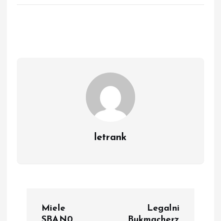
letrank
P
Miele
Legalni
SBAN0
Bukmacherz