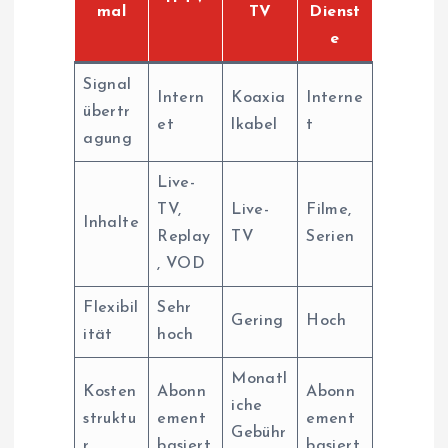
mal
TV
Dienst
e
Signal
Intern
Koaxia
Interne
übertr
et
lkabel
t
agung
Live-
TV,
Live-
Filme,
Inhalte
Replay
TV
Serien
, VOD
Flexibil
Sehr
Gering
Hoch
ität
hoch
Monatl
Kosten
Abonn
Abonn
iche
struktu
ement
ement
Gebühr
r
basiert
basiert