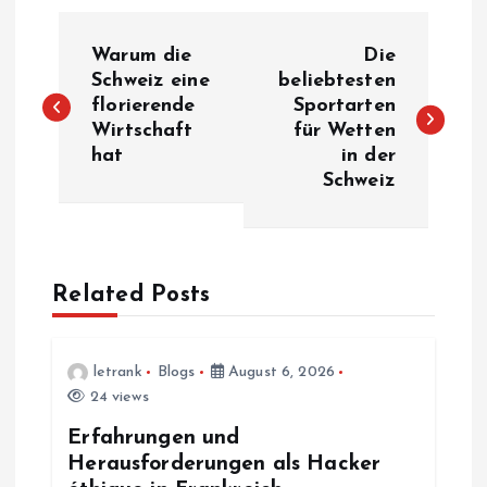
P
Warum die
Die
o
Schweiz eine
beliebtesten
florierende
Sportarten
Wirtschaft
für Wetten
s
hat
in der
Schweiz
t
n
a
Related Posts
v
letrank
Blogs
August 6, 2026
i
24 views
Erfahrungen und
g
Herausforderungen als Hacker