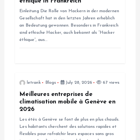
éthique in Frankreich
a
Einleitung Die Rolle von Hackern in der modernen
Gesellschaft hat in den letzten Jahren erheblich
t
an Bedeutung gewonnen. Besonders in Frankreich
sind ethische Hacker, auch bekannt als “Hacker
i
éthique”, aus…
o
n
letrank
Blogs
July 28, 2026
67 views
Meilleures entreprises de
climatisation mobile à Genève en
2026
Les étés à Genève se font de plus en plus chauds.
Les habitants cherchent des solutions rapides et
flexibles pour rafraîchir leurs espaces sans gros