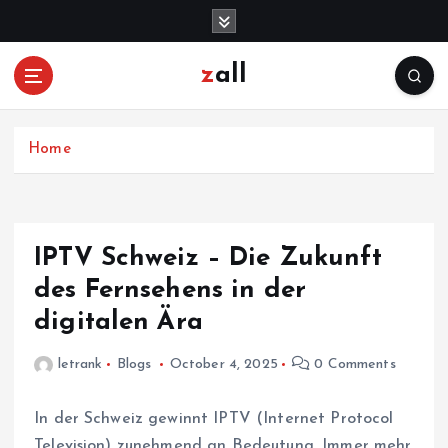
S
k
i
zall
p
t
o
c
Home
o
n
t
e
IPTV Schweiz – Die Zukunft
n
des Fernsehens in der
t
digitalen Ära
letrank
Blogs
October 4, 2025
0 Comments
In der Schweiz gewinnt IPTV (Internet Protocol
Television) zunehmend an Bedeutung. Immer mehr