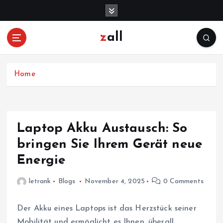
S
k
i
zall
p
t
o
c
Home
o
n
t
e
Laptop Akku Austausch: So
n
bringen Sie Ihrem Gerät neue
t
Energie
letrank
Blogs
November 4, 2025
0 Comments
Der Akku eines Laptops ist das Herzstück seiner
Mobilität und ermöglicht es Ihnen, überall