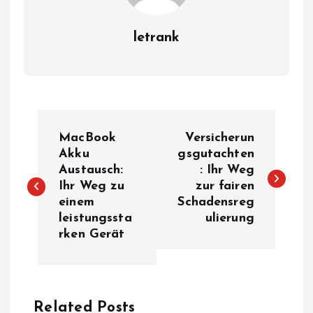
letrank
P
MacBook
Versicherun
o
Akku
gsgutachten
Austausch:
: Ihr Weg
Ihr Weg zu
zur fairen
s
einem
Schadensreg
leistungssta
ulierung
t
rken Gerät
n
a
Related Posts