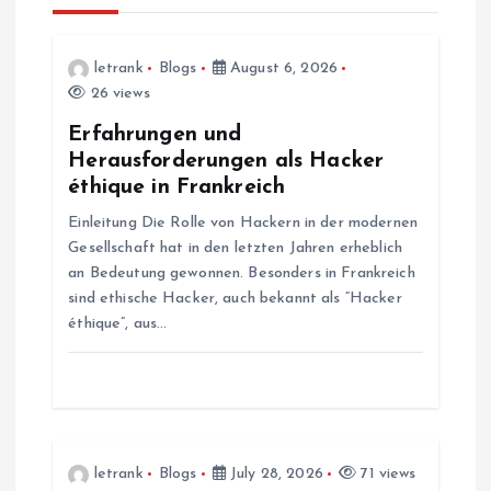
v
i
letrank
Blogs
August 6, 2026
26 views
g
Erfahrungen und
Herausforderungen als Hacker
a
éthique in Frankreich
Einleitung Die Rolle von Hackern in der modernen
t
Gesellschaft hat in den letzten Jahren erheblich
an Bedeutung gewonnen. Besonders in Frankreich
i
sind ethische Hacker, auch bekannt als “Hacker
éthique”, aus…
o
n
letrank
Blogs
July 28, 2026
71 views