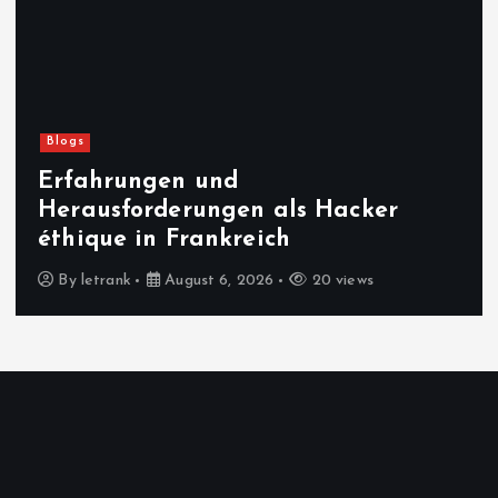
gs
Lebe
fahrungen und
Chi
rausforderungen als Hacker
Dis
ique in Frankreich
Be
y
letrank
August 6, 2026
20 views
B