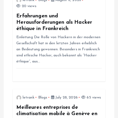
letrank
Blogs
August 6, 2026
20 views
g
Erfahrungen und
a
Herausforderungen als Hacker
éthique in Frankreich
t
Einleitung Die Rolle von Hackern in der modernen
Gesellschaft hat in den letzten Jahren erheblich
i
an Bedeutung gewonnen. Besonders in Frankreich
sind ethische Hacker, auch bekannt als “Hacker
o
éthique”, aus…
n
letrank
Blogs
July 28, 2026
65 views
Meilleures entreprises de
climatisation mobile à Genève en