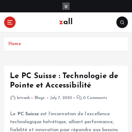
S
k
i
zall
p
t
o
c
Home
o
n
t
e
Le PC Suisse : Technologie de
n
Pointe et Accessibilité
t
letrank
Blogs
July 7, 2025
0 Comments
Le
PC Suisse
est l’incarnation de l’excellence
technologique helvétique, alliant performance,
fiabilité et innovation pour répondre aux besoins