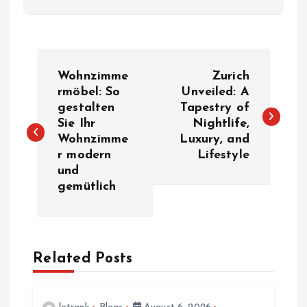
P
Wohnzimme
Zurich
o
rmöbel: So
Unveiled: A
gestalten
Tapestry of
Sie Ihr
Nightlife,
s
Wohnzimme
Luxury, and
r modern
Lifestyle
t
und
gemütlich
n
a
Related Posts
v
i