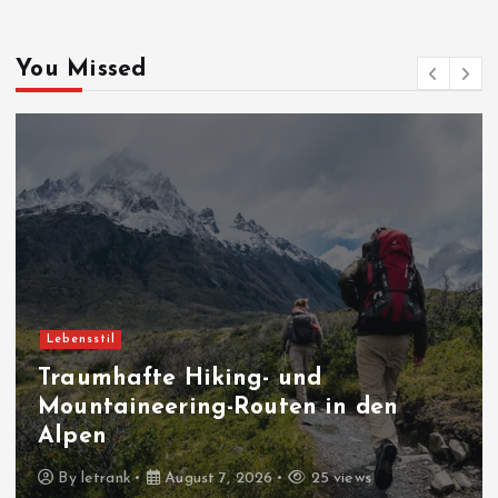
You Missed
Lebensstil
Traumhafte Hiking- und
Mountaineering-Routen in den
Alpen
By
letrank
August 7, 2026
25 views