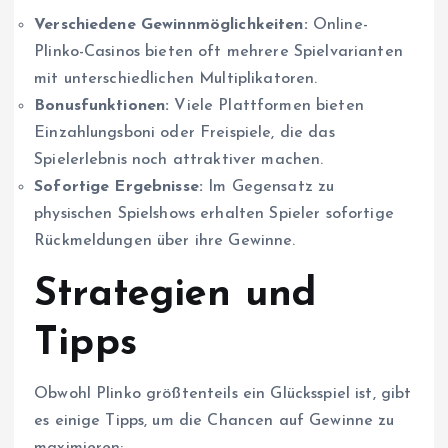
Verschiedene Gewinnmöglichkeiten:
Online-
Plinko-Casinos bieten oft mehrere Spielvarianten
mit unterschiedlichen Multiplikatoren.
Bonusfunktionen:
Viele Plattformen bieten
Einzahlungsboni oder Freispiele, die das
Spielerlebnis noch attraktiver machen.
Sofortige Ergebnisse:
Im Gegensatz zu
physischen Spielshows erhalten Spieler sofortige
Rückmeldungen über ihre Gewinne.
Strategien und
Tipps
Obwohl Plinko größtenteils ein Glücksspiel ist, gibt
es einige Tipps, um die Chancen auf Gewinne zu