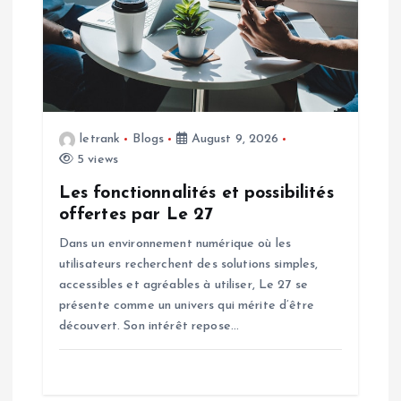
a
t
i
o
letrank
Blogs
August 9, 2026
5 views
n
Les fonctionnalités et possibilités
offertes par Le 27
Dans un environnement numérique où les
utilisateurs recherchent des solutions simples,
accessibles et agréables à utiliser, Le 27 se
présente comme un univers qui mérite d’être
découvert. Son intérêt repose…