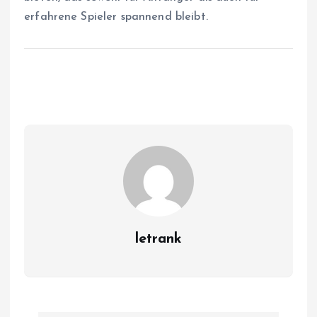
erfahrene Spieler spannend bleibt.
letrank