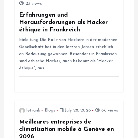
23 views
g
Erfahrungen und
a
Herausforderungen als Hacker
éthique in Frankreich
t
Einleitung Die Rolle von Hackern in der modernen
Gesellschaft hat in den letzten Jahren erheblich
i
an Bedeutung gewonnen. Besonders in Frankreich
sind ethische Hacker, auch bekannt als “Hacker
o
éthique”, aus…
n
letrank
Blogs
July 28, 2026
66 views
Meilleures entreprises de
climatisation mobile à Genève en
2026