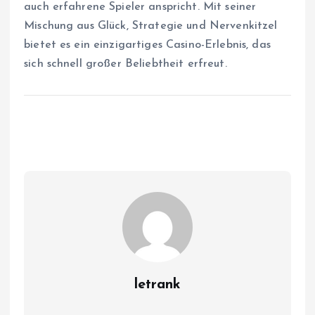
auch erfahrene Spieler anspricht. Mit seiner
Mischung aus Glück, Strategie und Nervenkitzel
bietet es ein einzigartiges Casino-Erlebnis, das
sich schnell großer Beliebtheit erfreut.
letrank