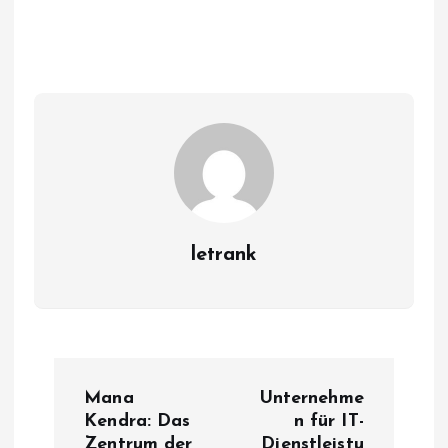
letrank
P
Mana
Unternehme
o
Kendra: Das
n für IT-
Zentrum der
Dienstleistu