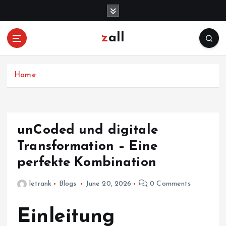
S
k
i
zall
p
t
o
c
Home
o
n
t
e
unCoded und digitale
n
Transformation – Eine
t
perfekte Kombination
letrank
Blogs
June 20, 2026
0 Comments
Einleitung