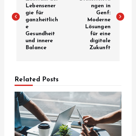
Lebensener
ngen in
s
gie für
Genf:
ganzheitlich
Moderne
t
e
Lösungen
Gesundheit
für eine
n
und innere
digitale
Balance
Zukunft
a
v
Related Posts
i
g
a
t