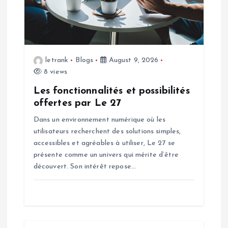
i
o
n
letrank
Blogs
August 9, 2026
8 views
Les fonctionnalités et possibilités
offertes par Le 27
Dans un environnement numérique où les
utilisateurs recherchent des solutions simples,
accessibles et agréables à utiliser, Le 27 se
présente comme un univers qui mérite d’être
découvert. Son intérêt repose…