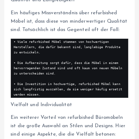
Qualität und Langlebigkeit
Ein häufiges Missverständnis über refurbished
Möbel ist, dass diese von minderwertiger Qualität
sind. Tatsächlich ist das Gegenteil oft der Fall:
• Viele refurbished Möbel stammen von hochwertigen 
Herstellern, die dafür bekannt sind, langlebige Produkte 
zu entwickeln.

• Die Aufbereitung sorgt dafür, dass die Möbel in einem 
hervorragenden Zustand sind und oft kaum von neuen Möbeln 
zu unterscheiden sind.

• Die Investition in hochwertige, refurbished Möbel kann 
sich langfristig auszahlen, da sie weniger häufig ersetzt 
werden müssen.
Vielfalt und Individualität
Ein weiterer Vorteil von refurbished Büromöbeln
ist die große Auswahl an Stilen und Designs. Hier
sind einige Aspekte, die die Vielfalt betonen: