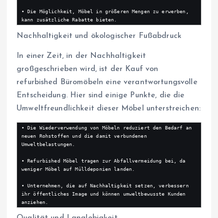
• Die Möglichkeit, Möbel in größeren Mengen zu erwerben, 
kann zusätzliche Rabatte bieten.
Nachhaltigkeit und ökologischer Fußabdruck
In einer Zeit, in der Nachhaltigkeit
großgeschrieben wird, ist der Kauf von
refurbished Büromöbeln eine verantwortungsvolle
Entscheidung. Hier sind einige Punkte, die die
Umweltfreundlichkeit dieser Möbel unterstreichen:
• Die Wiederverwendung von Möbeln reduziert den Bedarf an 
neuen Rohstoffen und die damit verbundenen 
Umweltbelastungen.

• Refurbished Möbel tragen zur Abfallvermeidung bei, da 
weniger Möbel auf Mülldeponien landen.

• Unternehmen, die auf Nachhaltigkeit setzen, verbessern 
ihr öffentliches Image und können umweltbewusste Kunden 
anziehen.