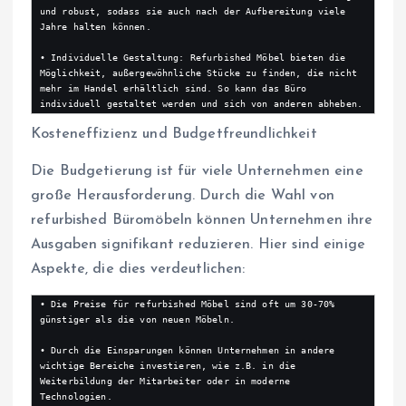
und robust, sodass sie auch nach der Aufbereitung viele 
Jahre halten können.

• Individuelle Gestaltung: Refurbished Möbel bieten die 
Möglichkeit, außergewöhnliche Stücke zu finden, die nicht 
mehr im Handel erhältlich sind. So kann das Büro 
individuell gestaltet werden und sich von anderen abheben.
Kosteneffizienz und Budgetfreundlichkeit
Die Budgetierung ist für viele Unternehmen eine
große Herausforderung. Durch die Wahl von
refurbished Büromöbeln können Unternehmen ihre
Ausgaben signifikant reduzieren. Hier sind einige
Aspekte, die dies verdeutlichen:
• Die Preise für refurbished Möbel sind oft um 30-70% 
günstiger als die von neuen Möbeln.

• Durch die Einsparungen können Unternehmen in andere 
wichtige Bereiche investieren, wie z.B. in die 
Weiterbildung der Mitarbeiter oder in moderne 
Technologien.
