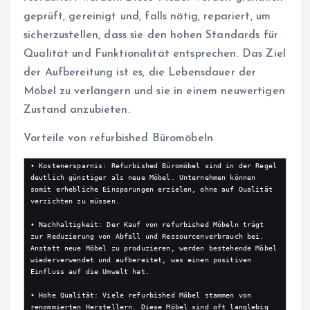
geprüft, gereinigt und, falls nötig, repariert, um
sicherzustellen, dass sie den hohen Standards für
Qualität und Funktionalität entsprechen. Das Ziel
der Aufbereitung ist es, die Lebensdauer der
Möbel zu verlängern und sie in einem neuwertigen
Zustand anzubieten.
Vorteile von refurbished Büromöbeln
• Kostenersparnis: Refurbished Büromöbel sind in der Regel 
deutlich günstiger als neue Möbel. Unternehmen können 
somit erhebliche Einsparungen erzielen, ohne auf Qualität 
verzichten zu müssen.

• Nachhaltigkeit: Der Kauf von refurbished Möbeln trägt 
zur Reduzierung von Abfall und Ressourcenverbrauch bei. 
Anstatt neue Möbel zu produzieren, werden bestehende Möbel 
wiederverwendet und aufbereitet, was einen positiven 
Einfluss auf die Umwelt hat.

• Hohe Qualität: Viele refurbished Möbel stammen von 
renommierten Herstellern. Diese Möbel sind oft langlebig 