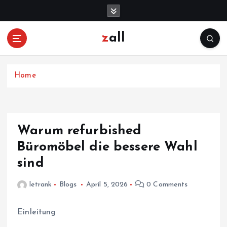
S
k
i
zall
p
t
o
c
Home
o
n
t
e
Warum refurbished
n
Büromöbel die bessere Wahl
t
sind
letrank
Blogs
April 5, 2026
0 Comments
Einleitung