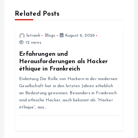
n
a
Related Posts
v
letrank
Blogs
August 6, 2026
i
12 views
Erfahrungen und
g
Herausforderungen als Hacker
éthique in Frankreich
a
Einleitung Die Rolle von Hackern in der modernen
Gesellschaft hat in den letzten Jahren erheblich
t
an Bedeutung gewonnen. Besonders in Frankreich
sind ethische Hacker, auch bekannt als “Hacker
i
éthique”, aus…
o
n