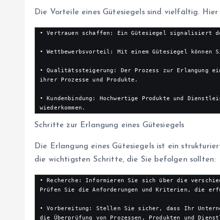
Die Vorteile eines Gütesiegels sind vielfältig. Hie
• Vertrauen schaffen: Ein Gütesiegel signalisiert d
• Wettbewerbsvorteil: Mit einem Gütesiegel können S
• Qualitätssteigerung: Der Prozess zur Erlangung ei
ihrer Prozesse und Produkte.

• Kundenbindung: Hochwertige Produkte und Dienstlei
wiederkommen.
Schritte zur Erlangung eines Gütesiegels
Die Erlangung eines Gütesiegels ist ein strukturie
die wichtigsten Schritte, die Sie befolgen sollten:
• Recherche: Informieren Sie sich über die verschie
Prüfen Sie die Anforderungen und Kriterien, die erf
• Vorbereitung: Stellen Sie sicher, dass Ihr Untern
die Überprüfung von Prozessen, Produkten und Dienst