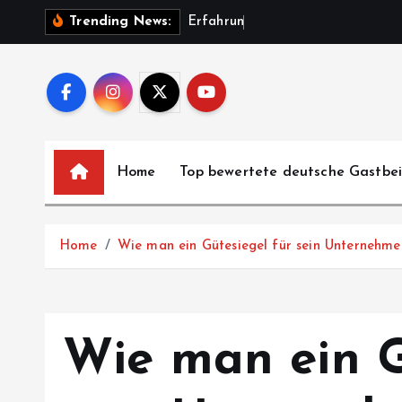
S
E
r
f
a
h
r
u
n
g
e
n
u
Trending News:
k
i
p
t
o
c
Home
Top bewertete deutsche Gastbe
o
n
t
Home
Wie man ein Gütesiegel für sein Unternehme
e
n
t
Wie man ein G