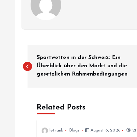
P
Sportwetten in der Schweiz: Ein
o
Überblick über den Markt und die
gesetzlichen Rahmenbedingungen
s
t
Related Posts
n
letrank
Blogs
August 6, 2026
21