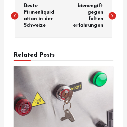
P
Beste
bienengift
o
Firmenliquid
gegen
ation in der
falten
Schweize
erfahrungen
s
t
n
Related Posts
a
v
i
g
a