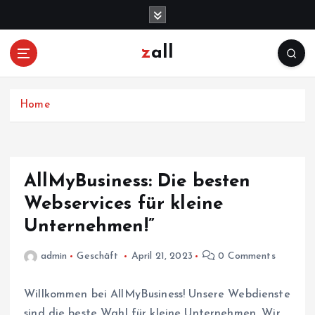
S
k
i
zall
p
t
o
c
Home
o
n
t
e
AllMyBusiness: Die besten
n
Webservices für kleine
t
Unternehmen!”
admin
Geschäft
April 21, 2023
0 Comments
Willkommen bei AllMyBusiness! Unsere Webdienste
sind die beste Wahl für kleine Unternehmen. Wir