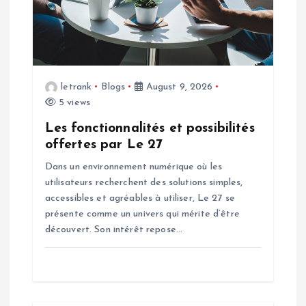
t
i
o
letrank
Blogs
August 9, 2026
n
5 views
Les fonctionnalités et possibilités
offertes par Le 27
Dans un environnement numérique où les
utilisateurs recherchent des solutions simples,
accessibles et agréables à utiliser, Le 27 se
présente comme un univers qui mérite d’être
découvert. Son intérêt repose…