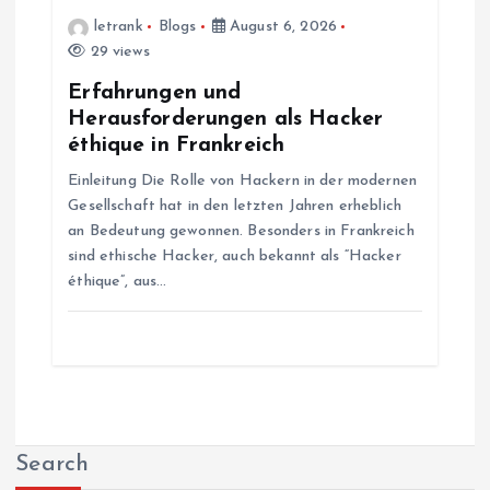
letrank
Blogs
August 6, 2026
29 views
Erfahrungen und
Herausforderungen als Hacker
éthique in Frankreich
Einleitung Die Rolle von Hackern in der modernen
Gesellschaft hat in den letzten Jahren erheblich
an Bedeutung gewonnen. Besonders in Frankreich
sind ethische Hacker, auch bekannt als “Hacker
éthique”, aus…
Search