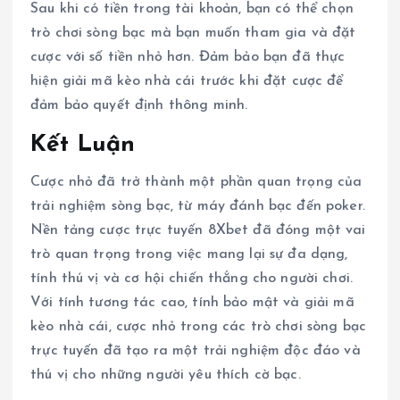
Sau khi có tiền trong tài khoản, bạn có thể chọn
trò chơi sòng bạc mà bạn muốn tham gia và đặt
cược với số tiền nhỏ hơn. Đảm bảo bạn đã thực
hiện giải mã kèo nhà cái trước khi đặt cược để
đảm bảo quyết định thông minh.
Kết Luận
Cược nhỏ đã trở thành một phần quan trọng của
trải nghiệm sòng bạc, từ máy đánh bạc đến poker.
Nền tảng cược trực tuyến 8Xbet đã đóng một vai
trò quan trọng trong việc mang lại sự đa dạng,
tính thú vị và cơ hội chiến thắng cho người chơi.
Với tính tương tác cao, tính bảo mật và giải mã
kèo nhà cái, cược nhỏ trong các trò chơi sòng bạc
trực tuyến đã tạo ra một trải nghiệm độc đáo và
thú vị cho những người yêu thích cờ bạc.