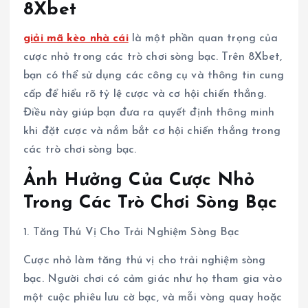
8Xbet
giải mã kèo nhà cái
là một phần quan trọng của
cược nhỏ trong các trò chơi sòng bạc. Trên 8Xbet,
bạn có thể sử dụng các công cụ và thông tin cung
cấp để hiểu rõ tỷ lệ cược và cơ hội chiến thắng.
Điều này giúp bạn đưa ra quyết định thông minh
khi đặt cược và nắm bắt cơ hội chiến thắng trong
các trò chơi sòng bạc.
Ảnh Hưởng Của Cược Nhỏ
Trong Các Trò Chơi Sòng Bạc
1. Tăng Thú Vị Cho Trải Nghiệm Sòng Bạc
Cược nhỏ làm tăng thú vị cho trải nghiệm sòng
bạc. Người chơi có cảm giác như họ tham gia vào
một cuộc phiêu lưu cờ bạc, và mỗi vòng quay hoặc