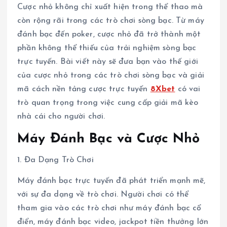
Cược nhỏ không chỉ xuất hiện trong thể thao mà
còn rộng rãi trong các trò chơi sòng bạc. Từ máy
đánh bạc đến poker, cược nhỏ đã trở thành một
phần không thể thiếu của trải nghiệm sòng bạc
trực tuyến. Bài viết này sẽ đưa bạn vào thế giới
của cược nhỏ trong các trò chơi sòng bạc và giải
mã cách nền tảng cược trực tuyến
8Xbet
có vai
trò quan trọng trong việc cung cấp giải mã kèo
nhà cái cho người chơi.
Máy Đánh Bạc và Cược Nhỏ
1. Đa Dạng Trò Chơi
Máy đánh bạc trực tuyến đã phát triển mạnh mẽ,
với sự đa dạng về trò chơi. Người chơi có thể
tham gia vào các trò chơi như máy đánh bạc cổ
điển, máy đánh bạc video, jackpot tiền thưởng lớn