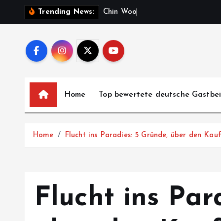
S
C
h
i
n
W
o
o
K
u
n
g
Trending News:
k
i
p
t
o
c
Home
Top bewertete deutsche Gastbe
o
n
t
Home
Flucht ins Paradies: 5 Gründe, über den Kau
e
n
t
Flucht ins Par