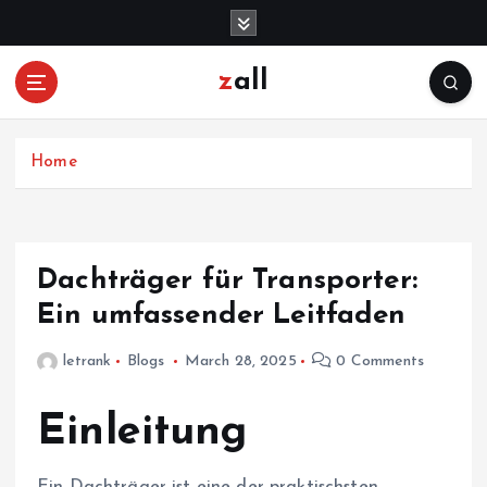
S
k
i
zall
p
t
o
c
Home
o
n
t
e
Dachträger für Transporter:
n
Ein umfassender Leitfaden
t
letrank
Blogs
March 28, 2025
0 Comments
Einleitung