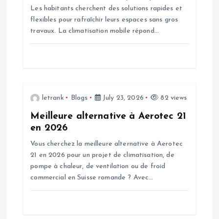
a
Les habitants cherchent des solutions rapides et
flexibles pour rafraîchir leurs espaces sans gros
t
travaux. La climatisation mobile répond…
i
o
n
letrank
Blogs
July 23, 2026
82 views
Meilleure alternative à Aerotec 21
en 2026
Vous cherchez la meilleure alternative à Aerotec
21 en 2026 pour un projet de climatisation, de
pompe à chaleur, de ventilation ou de froid
commercial en Suisse romande ? Avec…