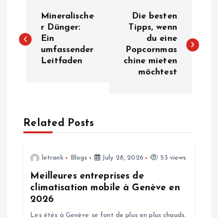
P
Mineralische
Die besten
o
r Dünger:
Tipps, wenn
Ein
du eine
umfassender
Popcornmas
s
Leitfaden
chine mieten
möchtest
t
n
a
Related Posts
v
letrank
Blogs
July 28, 2026
53 views
i
Meilleures entreprises de
climatisation mobile à Genève en
g
2026
Les étés à Genève se font de plus en plus chauds.