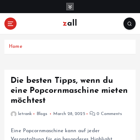
S
k
i
zall
p
t
o
c
Home
o
n
t
e
Die besten Tipps, wenn du
n
eine Popcornmaschine mieten
t
möchtest
letrank
Blogs
March 28, 2025
0 Comments
Eine Popcornmaschine kann auf jeder
Veranstaltung für ein besonderes Highlight