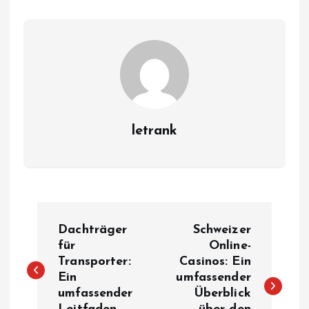
letrank
P
Dachträger
Schweizer
o
für
Online-
Transporter:
Casinos: Ein
Ein
umfassender
s
umfassender
Überblick