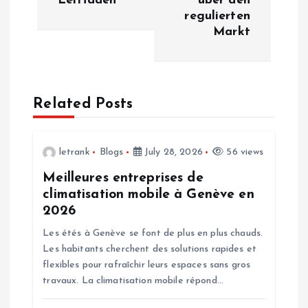
Leitfaden
über den
t
regulierten
Markt
n
a
Related Posts
v
i
letrank
Blogs
July 28, 2026
56 views
g
Meilleures entreprises de
climatisation mobile à Genève en
a
2026
Les étés à Genève se font de plus en plus chauds.
t
Les habitants cherchent des solutions rapides et
flexibles pour rafraîchir leurs espaces sans gros
i
travaux. La climatisation mobile répond…