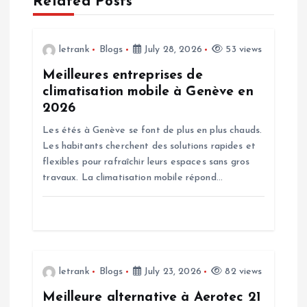
Related Posts
v
i
letrank
Blogs
July 28, 2026
53 views
g
Meilleures entreprises de
climatisation mobile à Genève en
a
2026
Les étés à Genève se font de plus en plus chauds.
t
Les habitants cherchent des solutions rapides et
flexibles pour rafraîchir leurs espaces sans gros
i
travaux. La climatisation mobile répond…
o
n
letrank
Blogs
July 23, 2026
82 views
Meilleure alternative à Aerotec 21