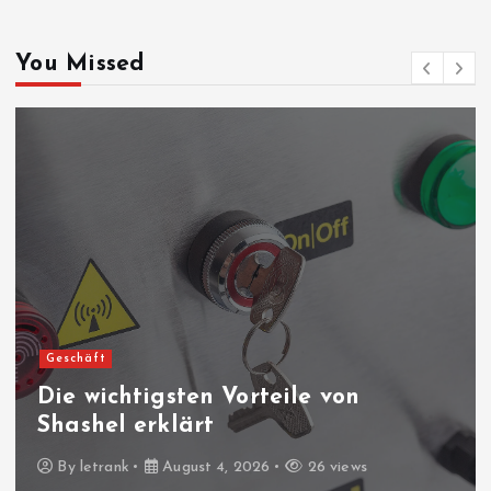
You Missed
Blogs
Meilleures entrepr
rteile von
climatisation mob
2026
026
26 views
By
letrank
July 28, 202