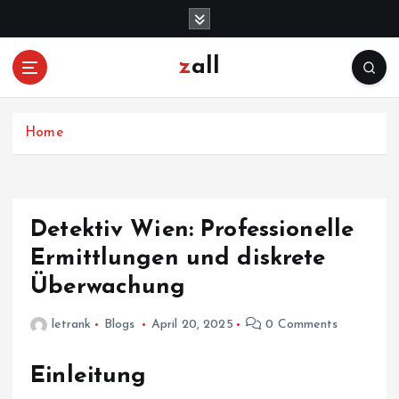
S
k
i
zall
p
t
o
c
Home
o
n
t
e
Detektiv Wien: Professionelle
n
Ermittlungen und diskrete
t
Überwachung
letrank
Blogs
April 20, 2025
0 Comments
Einleitung