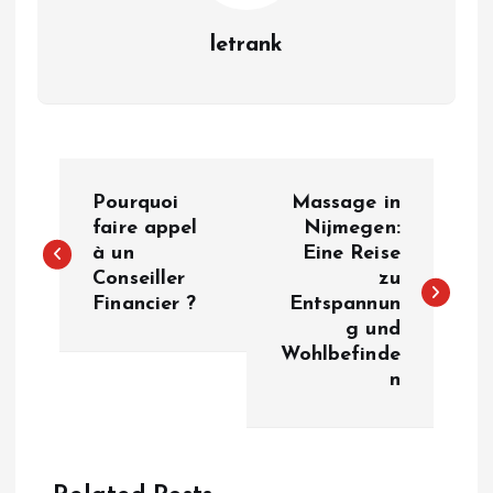
letrank
P
Pourquoi
Massage in
o
faire appel
Nijmegen:
à un
Eine Reise
Conseiller
zu
s
Financier ?
Entspannun
g und
t
Wohlbefinde
n
n
a