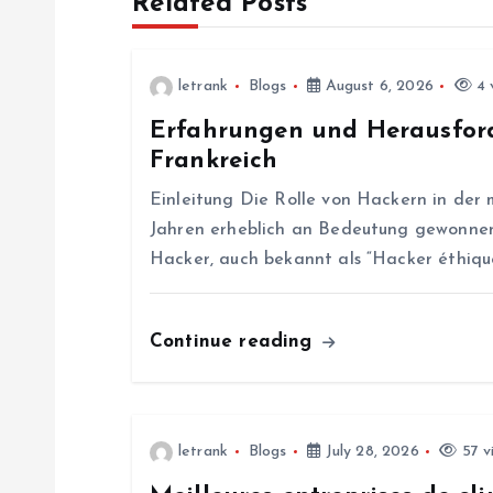
Related Posts
n
letrank
Blogs
August 6, 2026
4 
a
Erfahrungen und Herausford
Frankreich
v
Einleitung Die Rolle von Hackern in der 
i
Jahren erheblich an Bedeutung gewonnen.
Hacker, auch bekannt als “Hacker éthique
g
Continue reading
a
t
letrank
Blogs
July 28, 2026
57 v
i