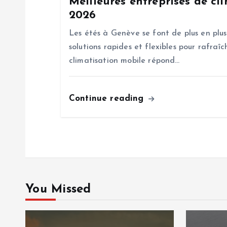
Meilleures entreprises de cl
2026
o
Les étés à Genève se font de plus en plu
n
solutions rapides et flexibles pour rafraîc
climatisation mobile répond…
Continue reading
You Missed