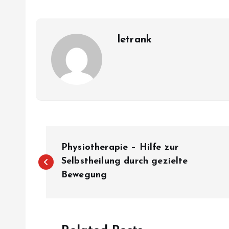
letrank
P
Physiotherapie – Hilfe zur
o
Selbstheilung durch gezielte
Bewegung
s
t