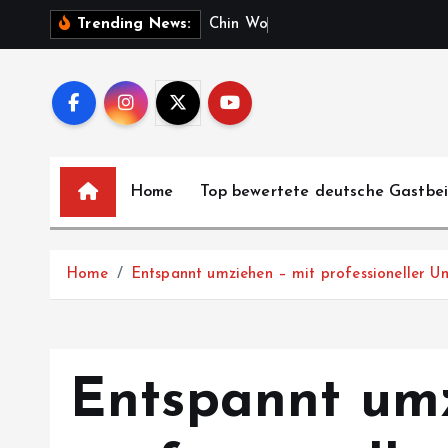
S
C
h
i
n
W
o
o
K
u
n
g
Trending News:
k
i
p
t
o
c
Home
Top bewertete deutsche Gastbe
o
n
t
Home
Entspannt umziehen – mit professioneller Un
e
n
t
Entspannt umz