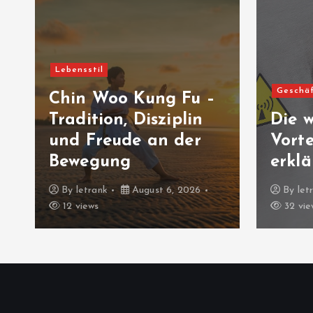
Lebensstil
Geschä
Chin Woo Kung Fu –
Tradition, Disziplin
Die w
n
und Freude an der
Vorte
Bewegung
erklä
By
letrank
August 6, 2026
By
let
12 views
32 vie