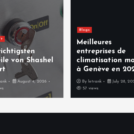
Blogs
ft
Meilleures
ichtigsten
entreprises de
ile von Shashel
climatisation mo
rt
à Genève en 20
rank
August 4, 2026
By
letrank
July 28, 20
ws
57 views