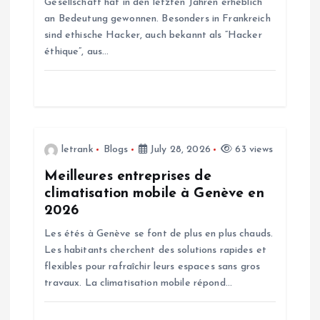
Gesellschaft hat in den letzten Jahren erheblich
i
an Bedeutung gewonnen. Besonders in Frankreich
sind ethische Hacker, auch bekannt als “Hacker
o
éthique”, aus…
n
letrank
Blogs
July 28, 2026
63 views
Meilleures entreprises de
climatisation mobile à Genève en
2026
Les étés à Genève se font de plus en plus chauds.
Les habitants cherchent des solutions rapides et
flexibles pour rafraîchir leurs espaces sans gros
travaux. La climatisation mobile répond…