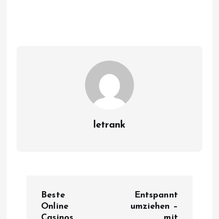
letrank
P
Beste
Entspannt
o
Online
umziehen –
Casinos
mit