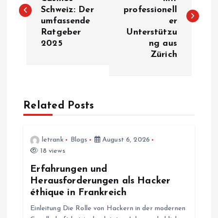
Schweiz: Der
professionell
s
umfassende
er
Ratgeber
Unterstützu
t
2025
ng aus
Zürich
n
a
Related Posts
v
i
letrank
Blogs
August 6, 2026
18 views
g
Erfahrungen und
a
Herausforderungen als Hacker
éthique in Frankreich
t
Einleitung Die Rolle von Hackern in der modernen