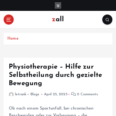
S
k
i
zall
p
t
o
c
Home
o
n
t
e
Physiotherapie – Hilfe zur
n
Selbstheilung durch gezielte
t
Bewegung
letrank
Blogs
April 25, 2025
0 Comments
Ob nach einem Sportunfall, bei chronischen
Beschwerden oder zur Vorbeugung – die