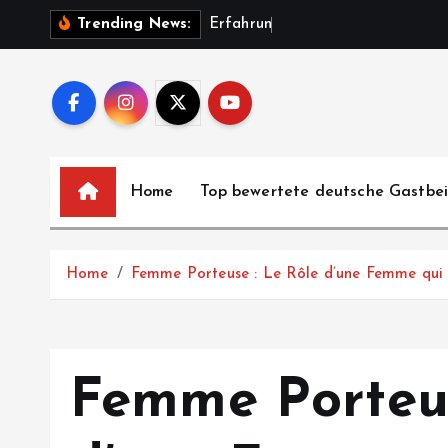
S
E
r
f
a
h
r
u
n
g
e
n
u
n
Trending News:
k
i
p
t
o
c
Home
Top bewertete deutsche Gastbe
o
n
t
Home
Femme Porteuse : Le Rôle d’une Femme qui 
e
n
t
Femme Porteus