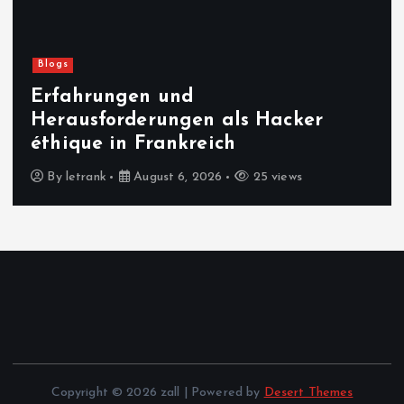
Blogs
Erfahrungen und
Herausforderungen als Hacker
éthique in Frankreich
By
letrank
August 6, 2026
25 views
Copyright © 2026 zall | Powered by
Desert Themes