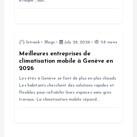
éthique”, aus…
n
letrank
Blogs
July 28, 2026
58 views
Meilleures entreprises de
climatisation mobile à Genève en
2026
Les étés à Genève se font de plus en plus chauds.
Les habitants cherchent des solutions rapides et
flexibles pour rafraîchir leurs espaces sans gros
travaux. La climatisation mobile répond…