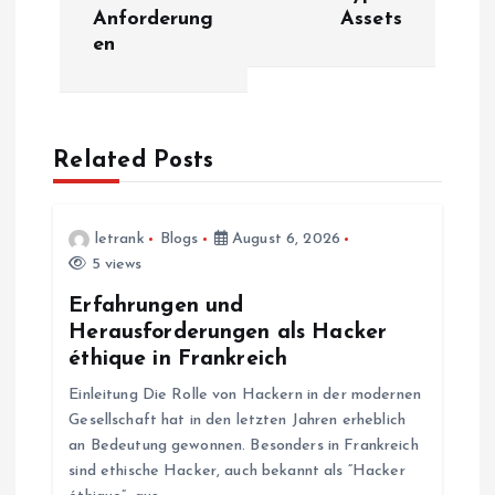
Anforderung
Assets
n
en
a
v
Related Posts
i
letrank
Blogs
August 6, 2026
g
5 views
a
Erfahrungen und
Herausforderungen als Hacker
t
éthique in Frankreich
Einleitung Die Rolle von Hackern in der modernen
i
Gesellschaft hat in den letzten Jahren erheblich
an Bedeutung gewonnen. Besonders in Frankreich
o
sind ethische Hacker, auch bekannt als “Hacker