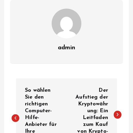
admin
P
So wählen
Der
o
Sie den
Aufstieg der
richtigen
Kryptowähr
Computer-
ung: Ein
s
Hilfe-
Leitfaden
Anbieter für
zum Kauf
t
Ihre
von Krypto-