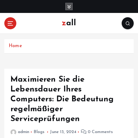
S
k
i
zall
p
t
o
c
Home
o
n
t
e
Maximieren Sie die
n
Lebensdauer Ihres
t
Computers: Die Bedeutung
regelmäßiger
Serviceprüfungen
admin
Blogs
June 13, 2024
0 Comments