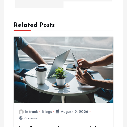
a
v
Related Posts
i
g
a
t
i
o
letrank
Blogs
August 9, 2026
n
6 views