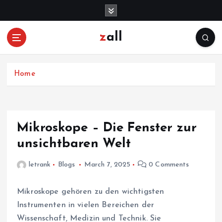
S
k
i
zall
p
t
o
c
Home
o
n
t
e
Mikroskope – Die Fenster zur
n
unsichtbaren Welt
t
letrank
Blogs
March 7, 2025
0 Comments
Mikroskope gehören zu den wichtigsten
Instrumenten in vielen Bereichen der
Wissenschaft, Medizin und Technik. Sie