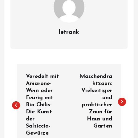
letrank
P
Veredelt mit
Maschendra
o
Amarone-
htzaun:
Wein oder
Vielseitiger
Feurig mit
und
s
Bio-Chilis:
praktischer
Die Kunst
Zaun für
t
der
Haus und
Salsiccia-
Garten
n
Gewürze