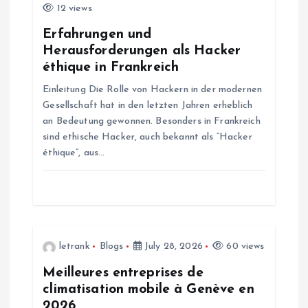
12 views
g
Erfahrungen und
a
Herausforderungen als Hacker
éthique in Frankreich
t
Einleitung Die Rolle von Hackern in der modernen
Gesellschaft hat in den letzten Jahren erheblich
i
an Bedeutung gewonnen. Besonders in Frankreich
sind ethische Hacker, auch bekannt als “Hacker
o
éthique”, aus…
n
letrank
Blogs
July 28, 2026
60 views
Meilleures entreprises de
climatisation mobile à Genève en
2026