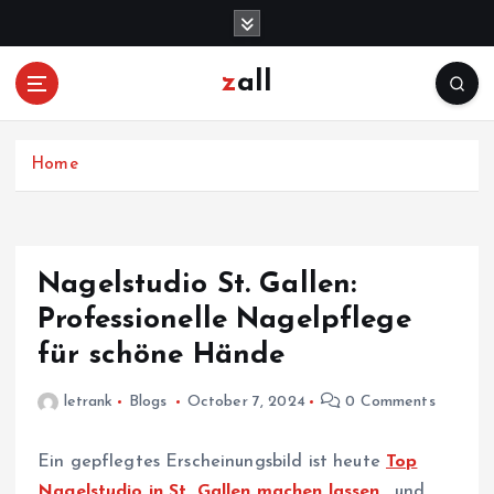
S
k
i
zall
p
t
o
c
Home
o
n
t
e
Nagelstudio St. Gallen:
n
Professionelle Nagelpflege
t
für schöne Hände
letrank
Blogs
October 7, 2024
0 Comments
Ein gepflegtes Erscheinungsbild ist heute
Top
Nagelstudio in St. Gallen machen lassen
, und