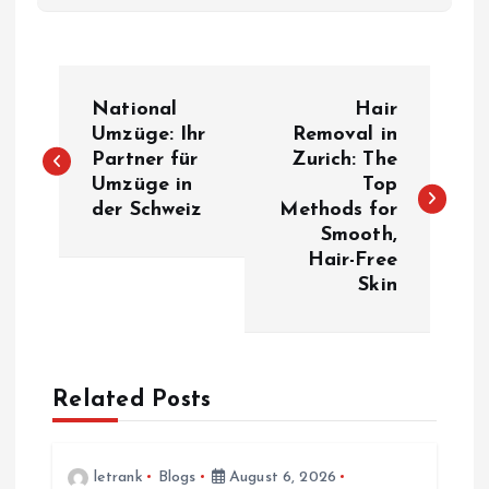
P
National
Hair
o
Umzüge: Ihr
Removal in
Partner für
Zurich: The
Umzüge in
Top
s
der Schweiz
Methods for
Smooth,
t
Hair-Free
Skin
n
a
Related Posts
v
i
letrank
Blogs
August 6, 2026