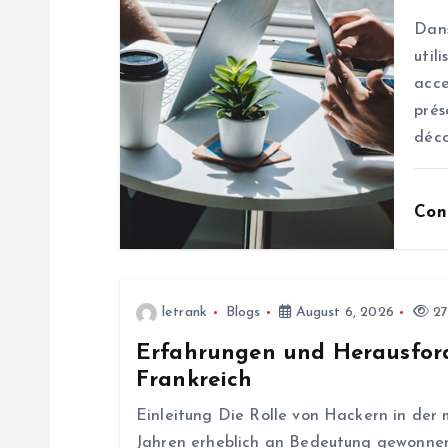
v
Dans
i
util
acce
g
prés
déco
a
Con
t
i
letrank
Blogs
August 6, 2026
27
o
Erfahrungen und Herausford
Frankreich
n
Einleitung Die Rolle von Hackern in der 
Jahren erheblich an Bedeutung gewonnen.