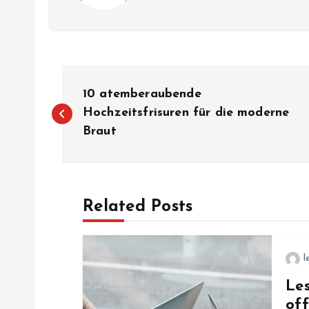
P
10 atemberaubende
o
Hochzeitsfrisuren für die moderne
Braut
s
t
Related Posts
n
l
a
Les
off