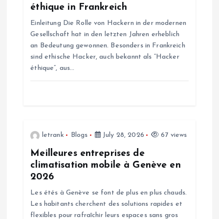
t
éthique in Frankreich
Einleitung Die Rolle von Hackern in der modernen
i
Gesellschaft hat in den letzten Jahren erheblich
an Bedeutung gewonnen. Besonders in Frankreich
o
sind ethische Hacker, auch bekannt als “Hacker
éthique”, aus…
n
letrank
Blogs
July 28, 2026
67 views
Meilleures entreprises de
climatisation mobile à Genève en
2026
Les étés à Genève se font de plus en plus chauds.
Les habitants cherchent des solutions rapides et
flexibles pour rafraîchir leurs espaces sans gros