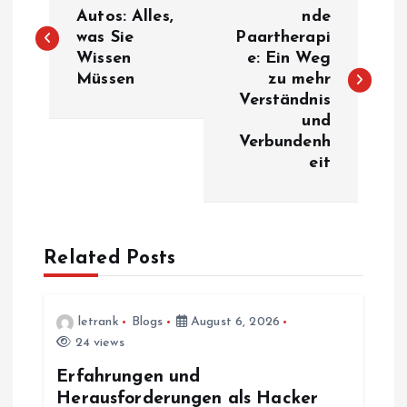
o
Autos: Alles,
nde
was Sie
Paartherapi
Wissen
e: Ein Weg
s
Müssen
zu mehr
Verständnis
t
und
Verbundenh
n
eit
a
v
Related Posts
i
letrank
Blogs
August 6, 2026
g
24 views
a
Erfahrungen und
Herausforderungen als Hacker