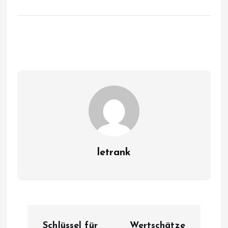
letrank
P
Schlüssel für
Wertschätze