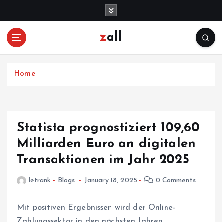
S
k
i
zall
p
t
o
c
Home
o
n
t
e
Statista prognostiziert 109,60
n
Milliarden Euro an digitalen
t
Transaktionen im Jahr 2025
letrank
Blogs
January 18, 2025
0 Comments
Mit positiven Ergebnissen wird der Online-
Zahlungssektor in den nächsten Jahren