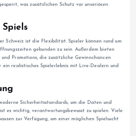
sperrt, was zusätzlichen Schutz vor unseriösen
 Spiels
er Schweiz ist die Flexibilität. Spieler können rund um
Öffnungszeiten gebunden zu sein. Außerdem bieten
 und Promotions, die zusätzliche Gewinnchancen
in realistisches Spielerlebnis mit Live-Dealern und
ung
 moderne Sicherheitsstandards, um die Daten und
st es wichtig, verantwortungsbewusst zu spielen. Viele
lpausen zur Verfügung, um einer möglichen Spielsucht