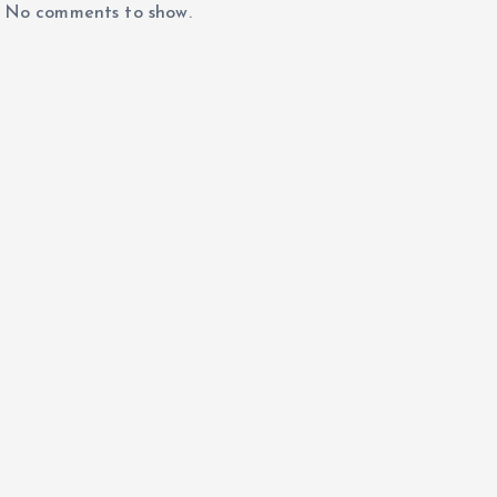
No comments to show.