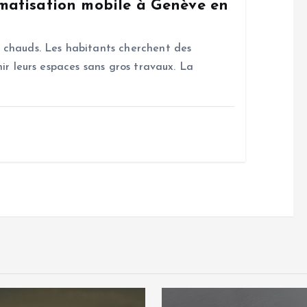
imatisation mobile à Genève en
s chauds. Les habitants cherchent des
hir leurs espaces sans gros travaux. La