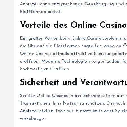
Anbieter ohne entsprechende Genehmigung sind ge
Plattformen bietet.
Vorteile des Online Casino
Ein großer Vorteil beim Online Casino spielen in d
die Uhr auf die Plattformen zugreifen, ohne an 
Online Casinos oftmals attraktive Bonusangebote
eröffnen. Moderne Technologien sorgen zudem für e
hochwertigen Grafiken.
Sicherheit und Verantwort
Seriöse Online Casinos in der Schweiz setzen auf
Transaktionen ihrer Nutzer zu schützen. Dennoch i
Anbieter stellen Tools wie Einsatzlimits oder Spie
vorzubeugen.