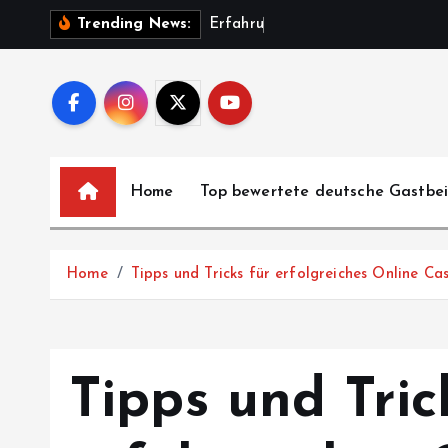
S
E
r
f
a
h
r
u
n
g
e
n
Trending News:
k
i
p
t
o
c
Home
Top bewertete deutsche Gastbe
o
n
t
Home
Tipps und Tricks für erfolgreiches Online Cas
e
n
t
Tipps und Tric