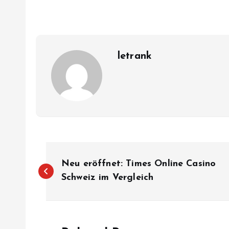
letrank
P
Neu eröffnet: Times Online Casino
o
Schweiz im Vergleich
s