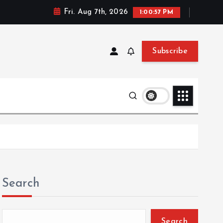
Fri. Aug 7th, 2026
1:00:58 PM
Subscribe
Search
Search