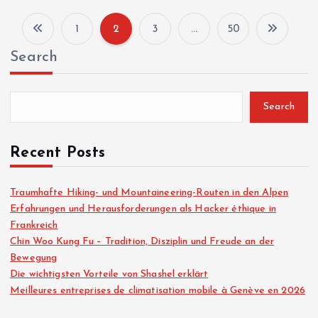
1
2
3
…
50
P
Search
o
s
Search
t
Recent Posts
s
Traumhafte Hiking- und Mountaineering-Routen in den Alpen
Erfahrungen und Herausforderungen als Hacker éthique in
p
Frankreich
Chin Woo Kung Fu – Tradition, Disziplin und Freude an der
a
Bewegung
Die wichtigsten Vorteile von Shashel erklärt
g
Meilleures entreprises de climatisation mobile à Genève en 2026