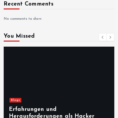
i
Recent Comments
n
No comments to show.
a
You Missed
t
i
o
n
Blogs
Erfahrungen und
Herausforderungen als Hacker