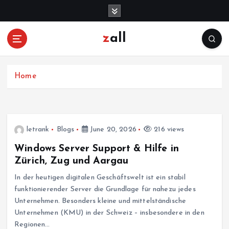
S
k
i
zall
p
t
o
c
Home
o
n
t
e
letrank
Blogs
June 20, 2026
216 views
n
t
Windows Server Support & Hilfe in
Zürich, Zug und Aargau
In der heutigen digitalen Geschäftswelt ist ein stabil
funktionierender Server die Grundlage für nahezu jedes
Unternehmen. Besonders kleine und mittelständische
Unternehmen (KMU) in der Schweiz – insbesondere in den
Regionen…