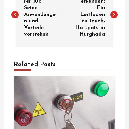
o
rer 101:
erkunden:
Seine
Ein
Anwendunge
Leitfaden
s
n und
zu Tauch-
Vorteile
Hotspots in
t
verstehen
Hurghada
n
a
Related Posts
v
i
g
a