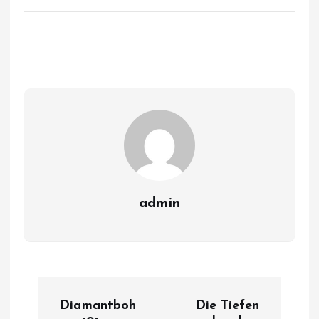
admin
P
Diamantboh
Die Tiefen