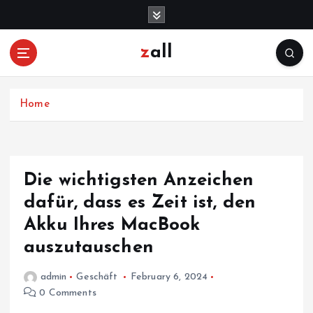
S
k
i
zall
p
t
o
c
Home
o
n
t
e
Die wichtigsten Anzeichen
n
dafür, dass es Zeit ist, den
t
Akku Ihres MacBook
auszutauschen
admin
Geschäft
February 6, 2024
0 Comments