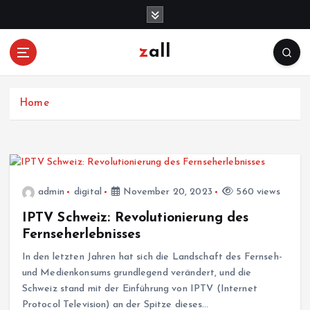
S
k
i
zall
p
t
o
c
Home
o
n
t
e
n
admin
digital
November 20, 2023
560 views
t
IPTV Schweiz: Revolutionierung des
Fernseherlebnisses
In den letzten Jahren hat sich die Landschaft des Fernseh-
und Medienkonsums grundlegend verändert, und die
Schweiz stand mit der Einführung von IPTV (Internet
Protocol Television) an der Spitze dieses…