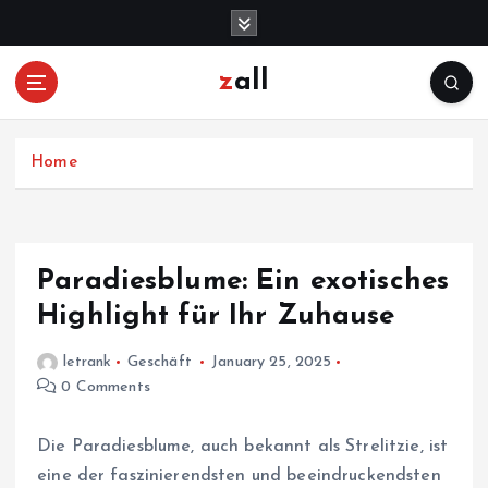
S
k
i
zall
p
t
o
c
Home
o
n
t
e
Paradiesblume: Ein exotisches
n
Highlight für Ihr Zuhause
t
letrank
Geschäft
January 25, 2025
0 Comments
Die Paradiesblume, auch bekannt als Strelitzie, ist
eine der faszinierendsten und beeindruckendsten