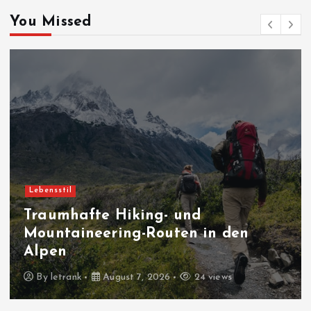
You Missed
Blogs
ing- und
Erfahrungen u
-Routen in den
Herausforderun
éthique in Fran
7, 2026
24 views
By
letrank
August 