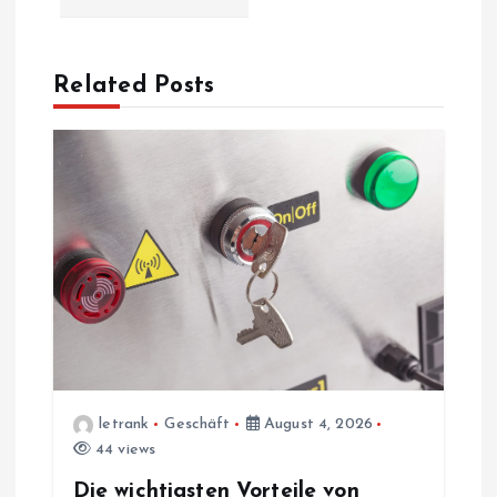
v
Related Posts
i
g
a
t
i
o
n
letrank
Geschäft
August 4, 2026
44 views
Die wichtigsten Vorteile von