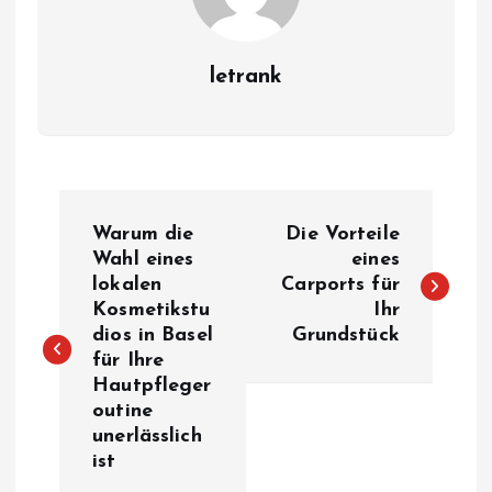
letrank
P
Warum die
Die Vorteile
o
Wahl eines
eines
lokalen
Carports für
Kosmetikstu
Ihr
s
dios in Basel
Grundstück
für Ihre
t
Hautpfleger
outine
n
unerlässlich
ist
a