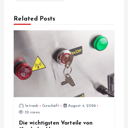
a
v
Related Posts
i
g
a
t
i
o
letrank
Geschäft
August 4, 2026
n
32 views
Die wichtigsten Vorteile von