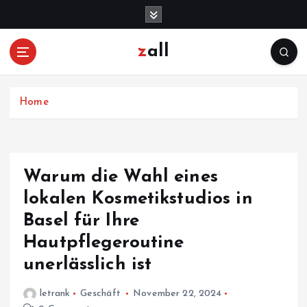
S
k
i
zall
p
t
o
c
Home
o
n
t
e
Warum die Wahl eines
n
lokalen Kosmetikstudios in
t
Basel für Ihre
Hautpflegeroutine
unerlässlich ist
letrank
Geschäft
November 22, 2024