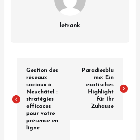
letrank
P
Gestion des
Paradiesblu
o
réseaux
me: Ein
sociaux à
exotisches
Neuchâtel :
Highlight
s
stratégies
für Ihr
efficaces
Zuhause
t
pour votre
présence en
n
ligne