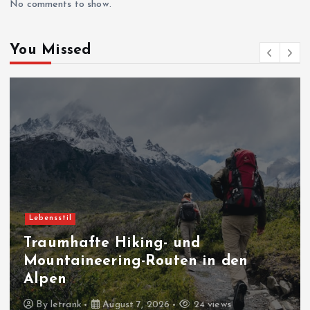
No comments to show.
You Missed
Blogs
Erfahrungen und
Herausforderungen als Hacker
éthique in Frankreich
By
letrank
August 6, 2026
27 views