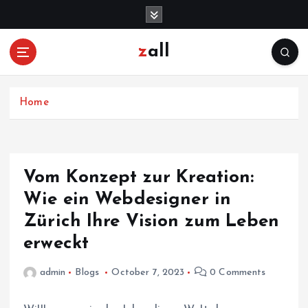
S
k
i
zall
p
t
o
c
Home
o
n
t
e
Vom Konzept zur Kreation:
n
Wie ein Webdesigner in
t
Zürich Ihre Vision zum Leben
erweckt
admin
Blogs
October 7, 2023
0 Comments