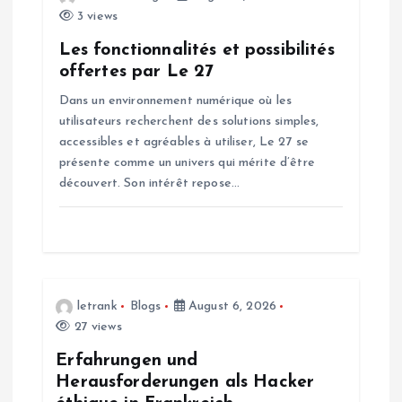
n
3 views
Les fonctionnalités et possibilités
offertes par Le 27
Dans un environnement numérique où les
utilisateurs recherchent des solutions simples,
accessibles et agréables à utiliser, Le 27 se
présente comme un univers qui mérite d’être
découvert. Son intérêt repose…
letrank
Blogs
August 6, 2026
27 views
Erfahrungen und
Herausforderungen als Hacker