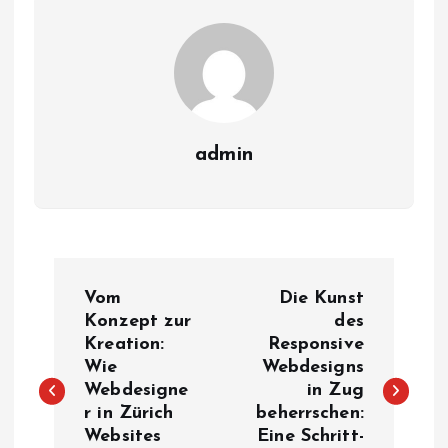
admin
P
Vom
Die Kunst
o
Konzept zur
des
Kreation:
Responsive
Wie
Webdesigns
s
Webdesigne
in Zug
r in Zürich
beherrschen:
t
Websites
Eine Schritt-