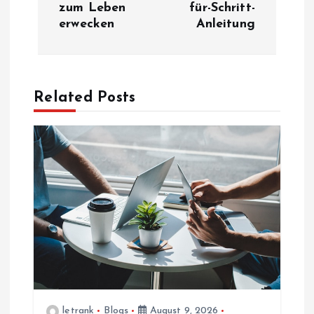
zum Leben
für-Schritt-
n
erwecken
Anleitung
a
v
Related Posts
i
g
a
t
i
o
letrank
Blogs
August 9, 2026